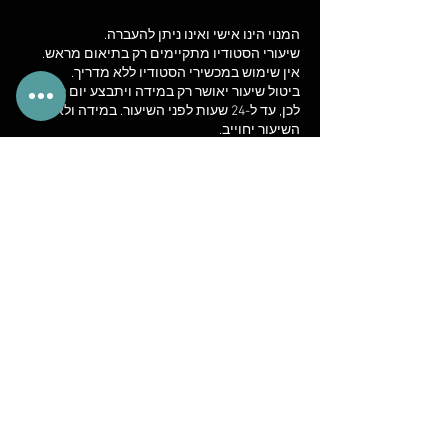
ביטול שיעור יאושר רק במידה ויתבצע יום קודם
לכן, ‏עד ל-24 שעות לפני השיעור. במידה ולא,
לא יינתן החזר כספי בגין שיעורים שלא נוצלו.
פרטי איש הקשר
השלושה 9, בת ים, Israel
+972549132211
takiridance@gmail.com