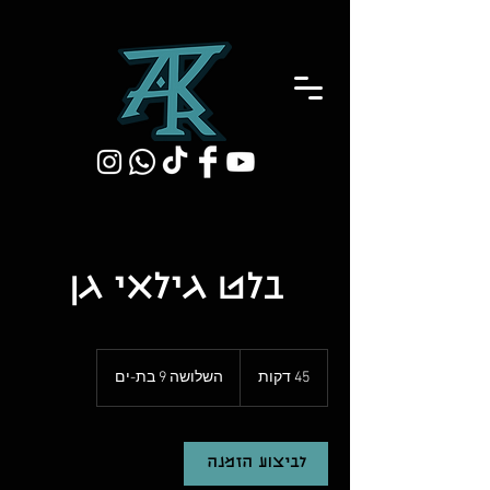
בלט גילאי גן
45 דקות
4
השלושה 9 בת-ים
5
ד
ק
ו
לביצוע הזמנה
ת