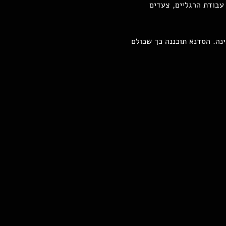
עבודת הרגליים, צעדים 
נג באוקראינה. הסדנא תוכננה כך שכולם 